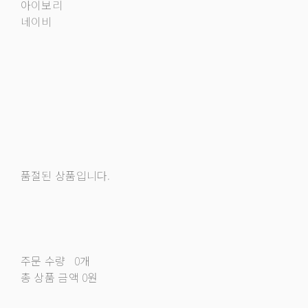
아이보리
네이비
품절된 상품입니다.
주문 수량
0개
총 상품 금액
0원