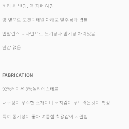
허리 뒤 밴딩, 앞 지퍼 여밈
양 옆으로 포켓디테일 아래로 맞주름과 겹틈
언발란스 디자인으로 뒷기장과 앞기장 차이있음
안감 없음.
FABRICATION
92%레이온 8%폴리에스테르
내구성이 우수한 소재이며 터치감이 부드러운것이 특징
특히 통기성이 좋아 여름철 착용감이 시원함.