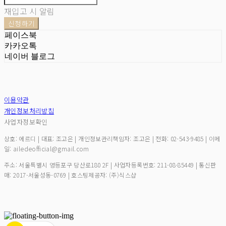
재입고 시 알림
신청하기
페이스북
카카오톡
네이버 블로그
이용약관
개인정보처리방침
사업자정보확인
상호: 에르디 | 대표: 조고은 | 개인정보관리책임자: 조고은 | 전화: 02-543-9485 | 이메
일: ailedeofficial@gmail.com
주소: 서울특별시 영등포구 당산로180 2F | 사업자등록번호:
211-08-85449
| 통신판
매:
2017-서울성동-0769
| 호스팅제공자: (주)식스샵